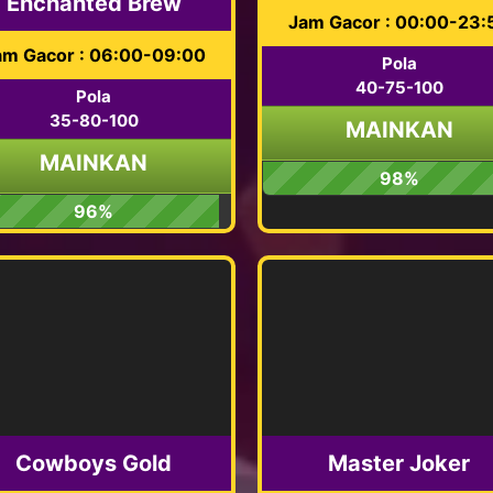
Enchanted Brew
Jam Gacor : 00:00-23:
am Gacor : 06:00-09:00
Pola
40-75-100
Pola
35-80-100
MAINKAN
MAINKAN
94%
96%
Cowboys Gold
Master Joker