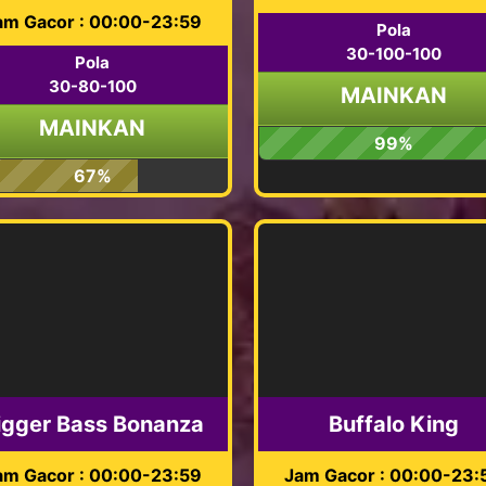
am Gacor : 00:00-23:59
Pola
30-100-100
Pola
30-80-100
MAINKAN
MAINKAN
88%
69%
igger Bass Bonanza
Buffalo King
am Gacor : 00:00-23:59
Jam Gacor : 00:00-23: