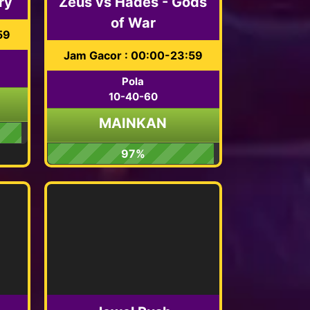
ry
Zeus vs Hades - Gods
of War
59
Jam Gacor : 00:00-23:59
Pola
10-40-60
MAINKAN
96%