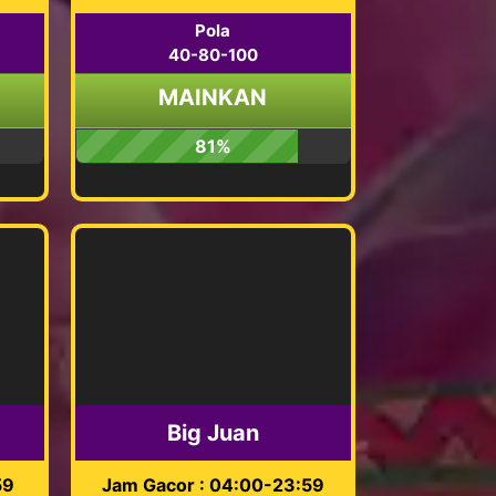
Pola
40-80-100
MAINKAN
63%
Big Juan
59
Jam Gacor : 04:00-23:59