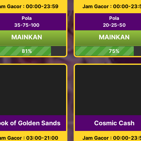
am Gacor : 00:00-23:59
Jam Gacor : 00:00-23:
Pola
Pola
35-75-100
20-25-50
MAINKAN
MAINKAN
71%
69%
ok of Golden Sands
Cosmic Cash
am Gacor : 03:00-21:00
Jam Gacor : 00:00-23: