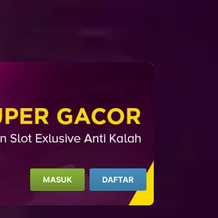
MASUK
DAFTAR